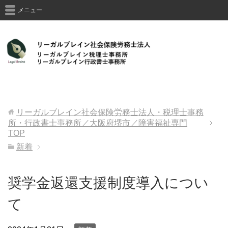
メニュー
Официальный сайт
Вавада
казино гарантирует всем
клиентам честную игру, стабильные выплаты и большой
ассортимент слотов. Вход на сайт Vavada casino через
рабочее зеркало.
リーガルブレイン社会保険労務士法人・税理士事務
所・行政書士事務所／大阪府堺市／障害福祉専門
TOP
新着
奨学金返還支援制度導入につい
て