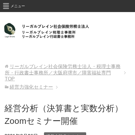
メニュー
Официальный сайт
Вавада
казино гарантирует всем
клиентам честную игру, стабильные выплаты и большой
ассортимент слотов. Вход на сайт Vavada casino через
рабочее зеркало.
リーガルブレイン社会保険労務士法人・税理士事務
所・行政書士事務所／大阪府堺市／障害福祉専門
TOP
経営力強化セミナー
経営分析（決算書と実数分析）
Zoomセミナー開催